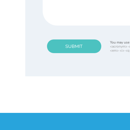
You may use 
SUBMIT
<acronym> <b
<em> <i> <q 