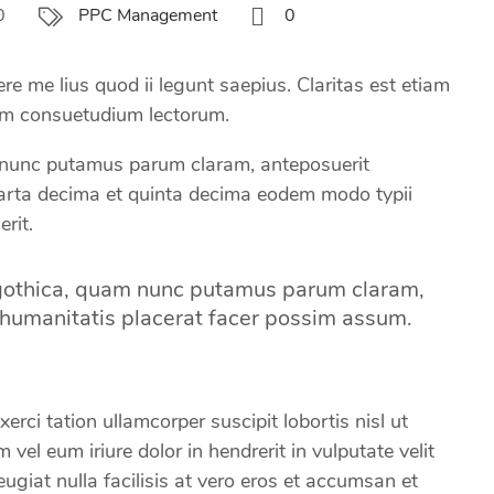
0
0
PPC Management
e me lius quod ii legunt saepius. Claritas est etiam
em consuetudium lectorum.
nunc putamus parum claram, anteposuerit
uarta decima et quinta decima eodem modo typii
rit.
 gothica, quam nunc putamus parum claram,
 humanitatis placerat facer possim assum.
rci tation ullamcorper suscipit lobortis nisl ut
el eum iriure dolor in hendrerit in vulputate velit
eugiat nulla facilisis at vero eros et accumsan et