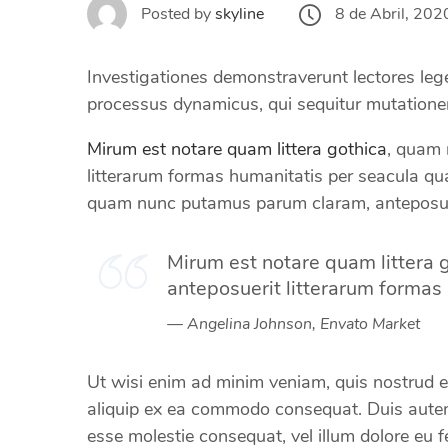
8 de Abril, 202
Posted by
skyline
Investigationes demonstraverunt lectores leger
processus dynamicus, qui sequitur mutation
Mirum est notare quam littera gothica
, quam 
litterarum formas humanitatis per seacula q
quam nunc putamus parum claram, anteposue
Mirum est notare quam littera
anteposuerit litterarum formas
Angelina Johnson, Envato Market
Ut wisi enim ad minim veniam, quis nostrud exe
aliquip ex ea commodo consequat. Duis autem v
esse molestie consequat, vel illum dolore eu f