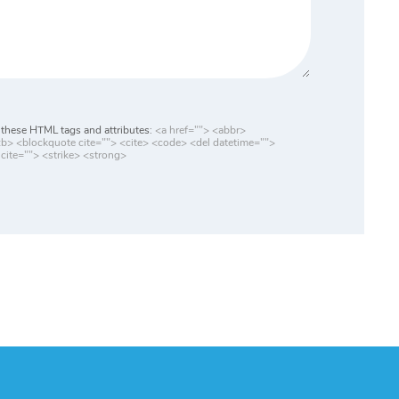
these HTML tags and attributes:
<a href=""> <abbr>
> <blockquote cite=""> <cite> <code> <del datetime="">
cite=""> <strike> <strong>