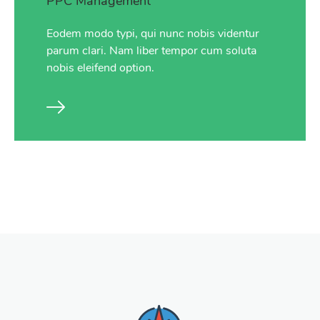
PPC Management
Eodem modo typi, qui nunc nobis videntur
parum clari. Nam liber tempor cum soluta
nobis eleifend option.